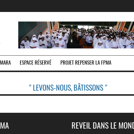
Y
OMARA
ESPACE RÉSERVÉ
PROJET REPENSER LA FPMA
" LEVONS-NOUS, BÂTISSONS "
PMA
REVEIL DANS LE MON